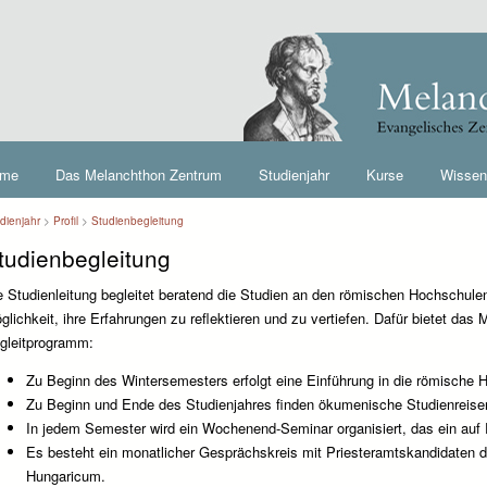
me
Das Melanchthon Zentrum
Studienjahr
Kurse
Wissen
dienjahr
>
Profil
>
Studienbegleitung
tudienbegleitung
e Studienleitung begleitet beratend die Studien an den römischen Hochschulen
glichkeit, ihre Erfahrungen zu reflektieren und zu vertiefen. Dafür bietet das
gleitprogramm:
Zu Beginn des Wintersemesters erfolgt eine Einführung in die römische 
Zu Beginn und Ende des Studienjahres finden ökumenische Studienreisen
In jedem Semester wird ein Wochenend-Seminar organisiert, das ein a
Es besteht ein monatlicher Gesprächskreis mit Priesteramtskandidaten
Hungaricum.