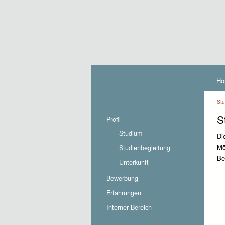
Ho
Stu
S
Profil
Studium
Di
Mö
Studienbegleitung
Be
Unterkunft
Bewerbung
Erfahrungen
Interner Bereich